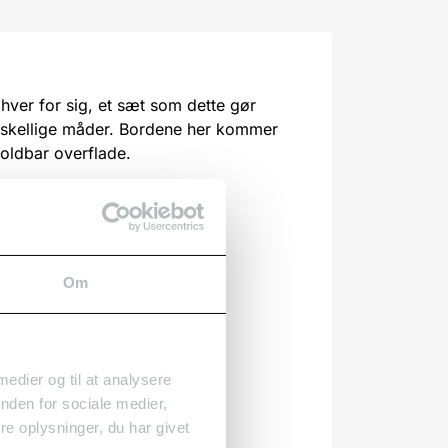
hver for sig, et sæt som dette gør
orskellige måder. Bordene her kommer
holdbar overflade.
Om
 medier og til at analysere
nden for sociale medier,
e oplysninger, du har givet