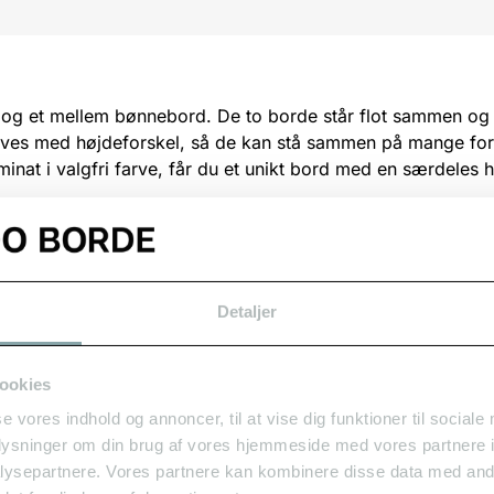
e og et mellem bønnebord. De to borde står flot sammen og 
 laves med højdeforskel, så de kan stå sammen på mange f
inat i valgfri farve, får du et unikt bord med en særdeles 
 cm
 45 cm
Detaljer
ookies
 fra bunden på vores værksted i København.
se vores indhold og annoncer, til at vise dig funktioner til sociale
oplysninger om din brug af vores hjemmeside med vores partnere i
er mail
boennen@dzoo.dk
ysepartnere. Vores partnere kan kombinere disse data med andr