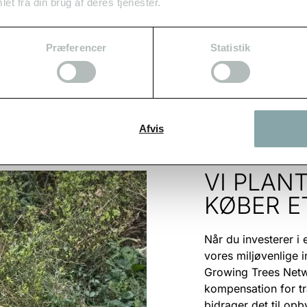
ste, prøv vores online
customiser
.
et fra din brug af deres tjenester.
Præferencer
Statistik
Afvis
VI PLAN
KØBER E
Når du investerer i 
vores miljøvenlige i
Growing Trees Netwo
kompensation for t
bidrager det til op