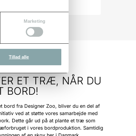
Marketing
Tillad alle
TER ET TRÆ, NÅR DU
T BORD!
et bord fra Designer Zoo, bliver du en del af
nitiativ ved at støtte vores samarbejde med
rk. Dette går ud på at plante et træ som
ræforbruget i vores bordproduktion. Samtidig
bygningen af en skov her i Danmark.