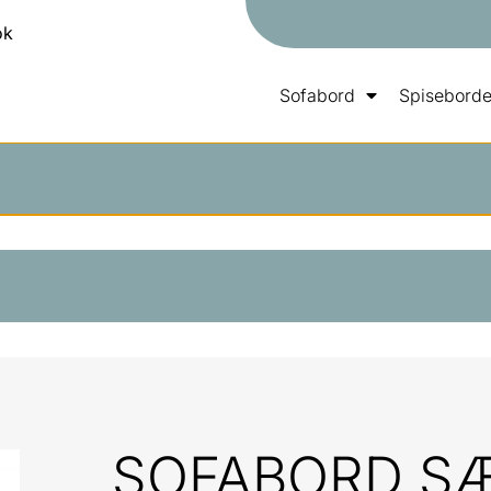
ok
Sofabord
Spisebord
SOFABORD SÆT