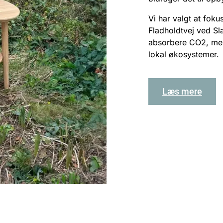
Vi har valgt at foku
Fladholdtvej ved Sl
absorbere CO2, men
lokal økosystemer.
Læs mere