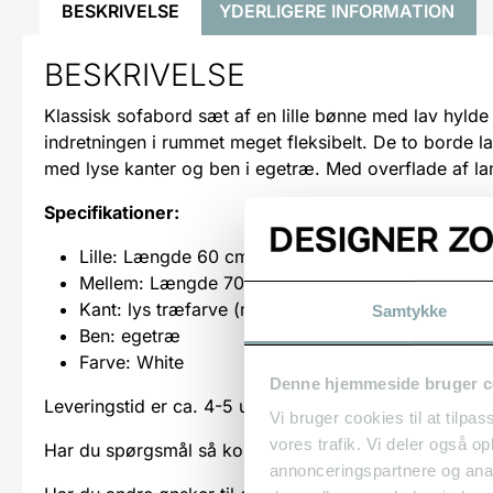
BESKRIVELSE
YDERLIGERE INFORMATION
BESKRIVELSE
Klassisk sofabord sæt af en lille bønne med lav hyld
indretningen i rummet meget fleksibelt. De to borde
med lyse kanter og ben i egetræ. Med overflade af lam
Specifikationer:
Lille: Længde 60 cm – Bredde 40 cm – Højde 40
Mellem: Længde 70 cm – Bredde 50 cm – Højde
Kant: lys træfarve (matcher egetræet i benene)
Samtykke
Ben: egetræ
Farve: White
Denne hjemmeside bruger c
Leveringstid er ca. 4-5 uger, da vi laver sofabordet
Vi bruger cookies til at tilpas
vores trafik. Vi deler også 
Har du spørgsmål så kontakt os på
tlf. 2424 7362
ell
annonceringspartnere og anal