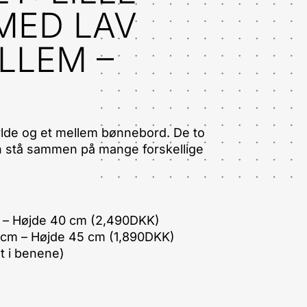
MED LAV
LLEM –
hylde og et mellem bønnebord. De to
n stå sammen på mange forskellige
m – Højde 40 cm (2,490DKK)
cm – Højde 45 cm (1,890DKK)
t i benene)