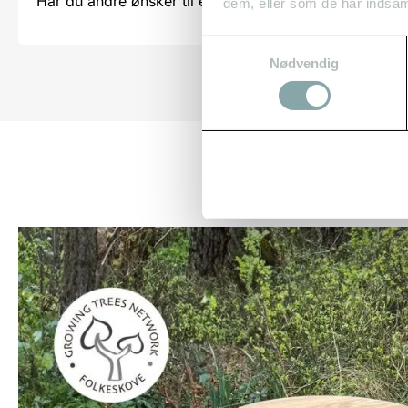
Har du andre ønsker til et bord, så kan vi lave det me
dem, eller som de har indsaml
Samtykkevalg
Nødvendig