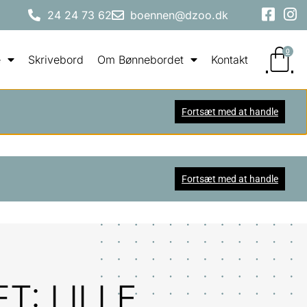
24 24 73 62
boennen@dzoo.dk
0
e
Skrivebord
Om Bønnebordet
Kontakt
Fortsæt med at handle
Fortsæt med at handle
: LILLE